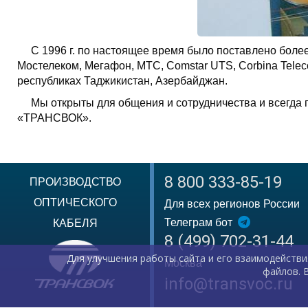
С 1996 г. по настоящее время было поставлено боле
Мостелеком, Мегафон, МТС, Comstar UTS, Corbina Tel
республиках Таджикистан, Азербайджан.
Мы открыты для общения и сотрудничества и всегда 
«ТРАНСВОК».
8 800 333-85-19
ПРОИЗВОДСТВО
ОПТИЧЕСКОГО
Для всех регионов России
Телеграм бот
КАБЕЛЯ
8 (499) 702-31-44
Для улучшения работы сайта и его взаимодействи
Москва
файлов. 
info@transvoc.ru