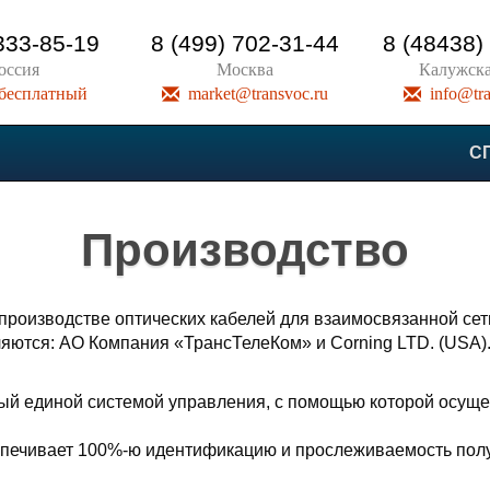
33-85-19
8 (499) 702-31-44
8 (48438)
оссия
Москва
Калужска
 бесплатный
market@transvoc.ru
info@tra
С
Производство
оизводстве оптических кабелей для взаимосвязанной сети
ляются: АО Компания «ТрансТелеКом» и Corning LTD. (USA)
ый единой системой управления, с помощью которой осуще
спечивает 100%-ю идентификацию и прослеживаемость полу